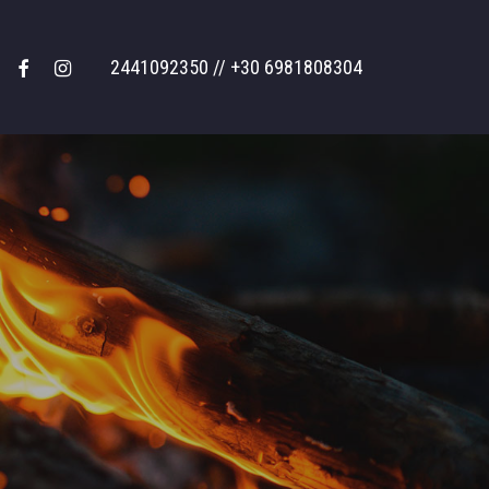
facebook
instagram
2441092350 // +30 6981808304